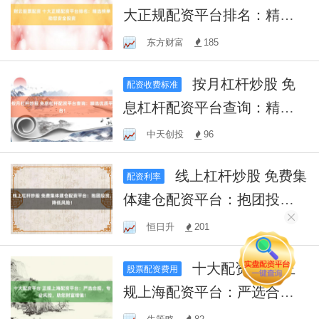
大正规配资平台排名：精选
榜单助您安全投资
东方财富
185
按月杠杆炒股 免
配资收费标准
息杠杆配资平台查询：精选
优质平台！
中天创投
96
线上杠杆炒股 免费集
配资利率
体建仓配资平台：抱团投
资，降低风险！
恒日升
201
十大配资平台 正
股票配资费用
规上海配资平台：严选合
规，专业风控，助您财富增