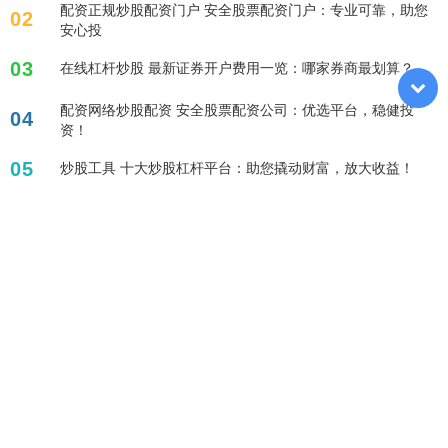
配资正规炒股配资门户 安全股票配资门户：专业可靠，助您
02
安心投
03
在线杠杆炒股 最新证券开户费用一览：哪家券商最划算？
配资网络炒股配资 安全股票配资公司：优选平台，稳健投
04
资！
05
炒股工具 十大炒股杠杆平台：助您撬动财富，放大收益！
标签列表
股票百倍杠杆平台
配资炒股
杠杆炒股股票
杠杆融资炒股
配资论坛
配资查询
网上股票杠杆平台
十倍杠杆炒股