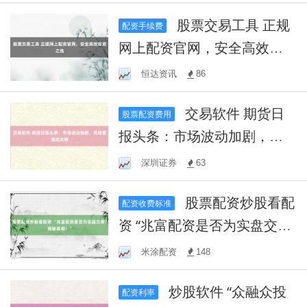
股票交易工具 正规
配资手续费
网上配资官网，安全高效投
资之选
恒达资讯
86
交易软件 期货日
股票配资费用
报头条：市场波动加剧，风
险管理成关键
深圳证券
63
股票配资炒股看配
配资收费标准
资 “兆富配资是否为实盘交
易？揭秘真相！”
米涂配资
148
炒股软件 “众融众投
配资利率