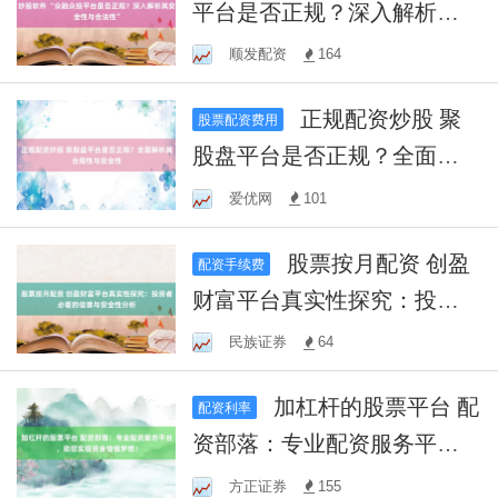
平台是否正规？深入解析其
安全性与合法性”
顺发配资
164
正规配资炒股 聚
股票配资费用
股盘平台是否正规？全面解
析其合规性与安全性
爱优网
101
股票按月配资 创盈
配资手续费
财富平台真实性探究：投资
者必看的信誉与安全性分析
民族证券
64
加杠杆的股票平台 配
配资利率
资部落：专业配资服务平
台，助您实现资金增值梦
方正证券
155