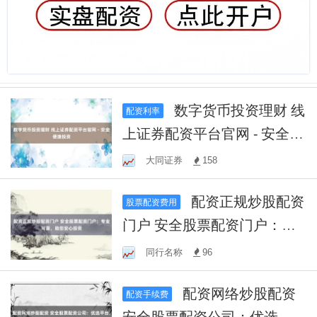
数字货币投资理财 线
配资利率
上证券配资平台官网 - 安全便
捷投资
大同证券
158
配资正规炒股配资
股票配资费用
门户 安全股票配资门户：专
业可靠，助您安心投资
同行名称
96
配资网络炒股配资
配资手续费
安全股票配资公司：优选平