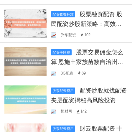
想！
股票融资配资 股
配资收费标准
民配资炒股新策略：高效利
用资金，把握市场机遇，实
兴华配资
102
现收益最大化
股票交易佣金怎么
配资手续费
算 恩施土家族苗族自治州股
票配资服务，助力投资者稳
3G配资
89
健布局市场
配资炒股就找配资
股票配资费用
夹层配资揭秘高风险投资策
略，探寻高回报背后的秘密
恒财网
142
财云股票配资 十
股票配资费用