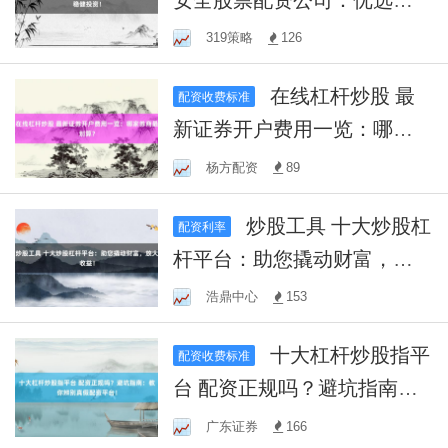
台，稳健投资！
319策略
126
在线杠杆炒股 最
配资收费标准
新证券开户费用一览：哪家
券商最划算？
杨方配资
89
炒股工具 十大炒股杠
配资利率
杆平台：助您撬动财富，放
大收益！
浩鼎中心
153
十大杠杆炒股指平
配资收费标准
台 配资正规吗？避坑指南：
教你辨别真假配资平台！
广东证券
166